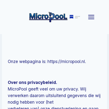
Doorgaan
naar
inhoud
Wie wij zijn.
Onze webpagina is: https://micropool.nl.
Over ons privacybeleid.
MicroPool geeft veel om uw privacy. Wij
verwerken daarom uitsluitend gegevens die wij
nodig hebben voor (het
verbeteren van) onze dienstverlening en gaan