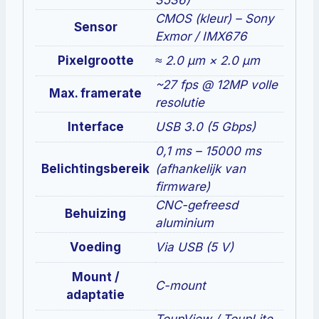
3536)
CMOS (kleur) – Sony
Sensor
Exmor / IMX676
Pixelgrootte
≈ 2.0 µm × 2.0 µm
~27 fps @ 12MP volle
Max. framerate
resolutie
Interface
USB 3.0 (5 Gbps)
0,1 ms – 15000 ms
Belichtingsbereik
(afhankelijk van
firmware)
CNC-gefreesd
Behuizing
aluminium
Voeding
Via USB (5 V)
Mount /
C-mount
adaptatie