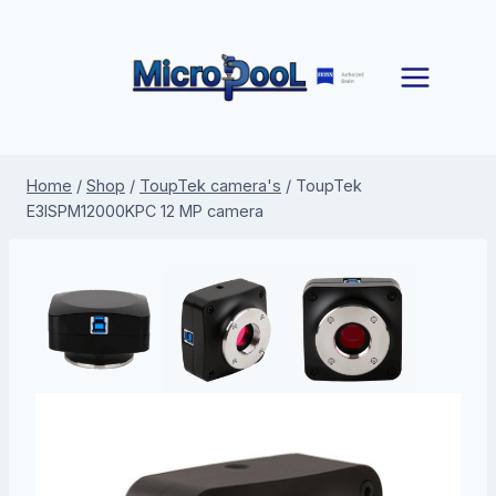
Doorgaan
naar
inhoud
Home
/
Shop
/
ToupTek camera's
/
ToupTek
E3ISPM12000KPC 12 MP camera