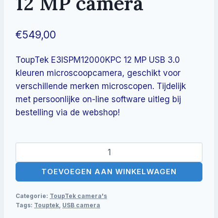
12 MP camera
€
549,00
ToupTek E3ISPM12000KPC 12 MP USB 3.0
kleuren microscoopcamera, geschikt voor
verschillende merken microscopen. Tijdelijk
met persoonlijke on-line software uitleg bij
bestelling via de webshop!
ToupTek
E3ISPM12000KPC
TOEVOEGEN AAN WINKELWAGEN
12
MP
Categorie:
ToupTek camera's
camera
Tags:
Touptek
,
USB camera
aantal