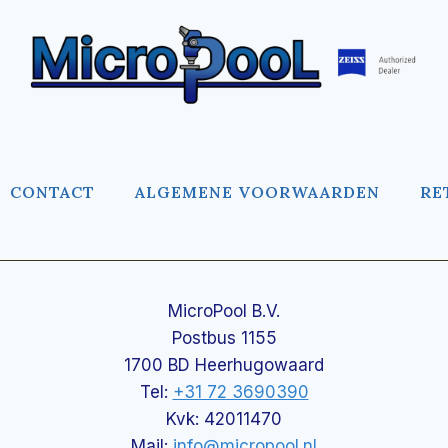
CONTACT
ALGEMENE VOORWAARDEN
RE
MicroPool B.V.
Postbus 1155
1700 BD Heerhugowaard
Tel:
+31 72 3690390
Kvk: 42011470
Mail:
info@micropool.nl