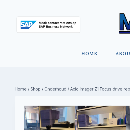
Doorgaan
naar
inhoud
HOME
ABO
Home
/
Shop
/
Onderhoud
/
Axio Imager Z1 Focus drive rep