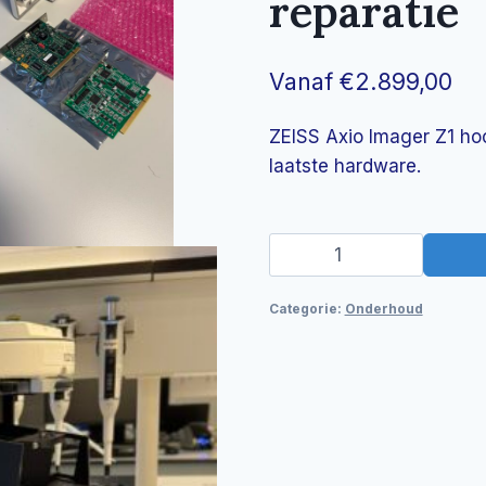
reparatie
Vanaf
€
2.899,00
ZEISS Axio Imager Z1 hoo
laatste hardware.
Axio
Imager
Z1
Categorie:
Onderhoud
Focus
drive
reparatie
aantal