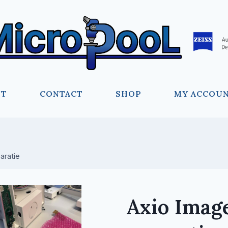
UT
CONTACT
SHOP
MY ACCOU
aratie
Axio Image