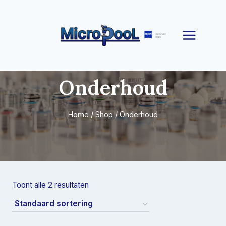
Doorgaan
naar
inhoud
Onderhoud
Home
/
Shop
/
Onderhoud
Toont alle 2 resultaten