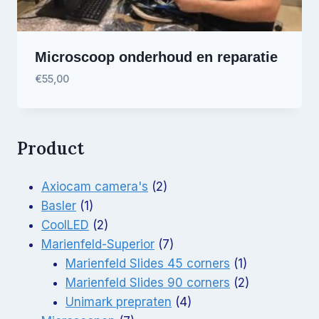
Microscoop onderhoud en reparatie
€
55,00
Product
2
Axiocam camera's
2
1
producten
Basler
1
product
2
CoolLED
2
producten
7
Marienfeld-Superior
7
producten
1
Marienfeld Slides 45 corners
1
product
2
Marienfeld Slides 90 corners
2
4
producten
Unimark prepraten
4