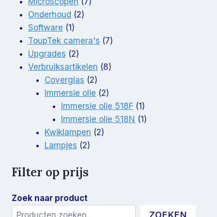
7
producten
Microscopen
7
2
producten
Onderhoud
2
1
producten
Software
1
product
7
ToupTek camera's
7
2
producten
Upgrades
2
producten
8
Verbruiksartikelen
8
2
producten
Coverglas
2
producten
2
Immersie olie
2
producten
1
Immersie olie 518F
1
product
1
Immersie olie 518N
1
2
product
Kwiklampen
2
2
producten
Lampjes
2
producten
Filter op prijs
Zoek naar product
ZOEKEN