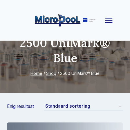
Doorgaan
naar
inhoud
2500 UniMark®
Blue
Home
/
Shop
/
2500 UniMark® Blue
Enig resultaat