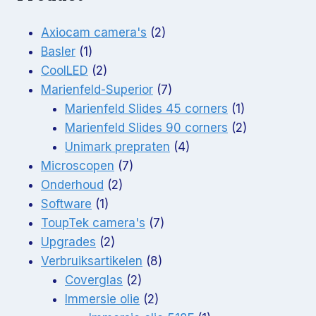
2
Axiocam camera's
2
1
producten
Basler
1
product
2
CoolLED
2
producten
7
Marienfeld-Superior
7
producten
1
Marienfeld Slides 45 corners
1
product
2
Marienfeld Slides 90 corners
2
4
producten
Unimark prepraten
4
7
producten
Microscopen
7
2
producten
Onderhoud
2
1
producten
Software
1
product
7
ToupTek camera's
7
2
producten
Upgrades
2
producten
8
Verbruiksartikelen
8
2
producten
Coverglas
2
producten
2
Immersie olie
2