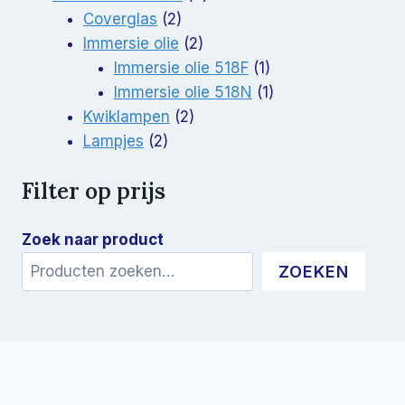
2
producten
Coverglas
2
producten
2
Immersie olie
2
producten
1
Immersie olie 518F
1
product
1
Immersie olie 518N
1
2
product
Kwiklampen
2
2
producten
Lampjes
2
producten
Filter op prijs
Zoek naar product
ZOEKEN