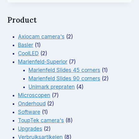
Product
2
Axiocam camera's
2
1
producten
Basler
1
product
2
CoolLED
2
producten
7
Marienfeld-Superior
7
producten
1
Marienfeld Slides 45 corners
1
product
2
Marienfeld Slides 90 corners
2
4
producten
Unimark prepraten
4
7
producten
Microscopen
7
2
producten
Onderhoud
2
1
producten
Software
1
product
8
ToupTek camera's
8
2
producten
Upgrades
2
producten
8
Verbruiksartikelen
8