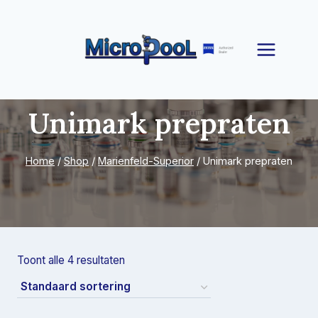
Doorgaan
naar
inhoud
Unimark prepraten
Home
/
Shop
/
Marienfeld-Superior
/
Unimark prepraten
Toont alle 4 resultaten