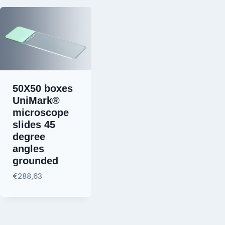
50X50 boxes
n
UniMark®
microscope
slides 45
degree
angles
grounded
€
288,63