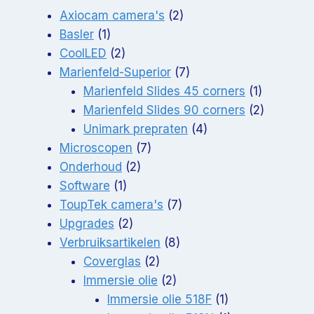
2
Axiocam camera's
2
1
producten
Basler
1
product
2
CoolLED
2
producten
7
Marienfeld-Superior
7
producten
1
Marienfeld Slides 45 corners
1
product
2
Marienfeld Slides 90 corners
2
4
producte
Unimark prepraten
4
7
producten
Microscopen
7
2
producten
Onderhoud
2
1
producten
Software
1
product
7
ToupTek camera's
7
2
producten
Upgrades
2
producten
8
Verbruiksartikelen
8
2
producten
Coverglas
2
producten
2
Immersie olie
2
producten
1
Immersie olie 518F
1