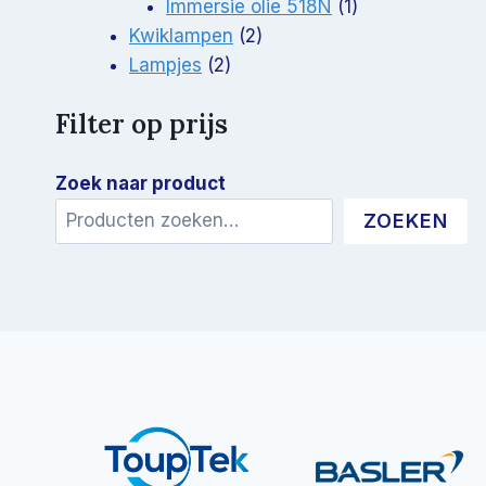
product
1
Immersie olie 518N
1
2
product
Kwiklampen
2
2
producten
Lampjes
2
producten
Filter op prijs
Zoek naar product
ZOEKEN