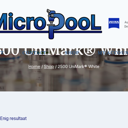
500 UniMark® Whi
UT
CONTACT
SHOP
MY ACCOU
Home
/
Shop
/
2500 UniMark® White
Enig resultaat