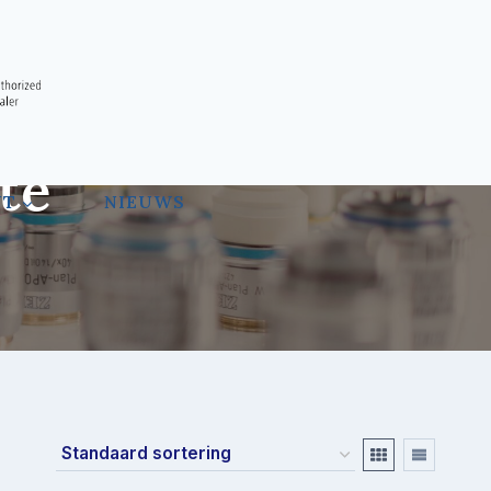
te
NT
NIEUWS