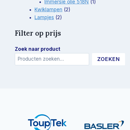
product
1
Immersie olie 518N
1
2
product
Kwiklampen
2
2
producten
Lampjes
2
producten
Filter op prijs
Zoek naar product
ZOEKEN