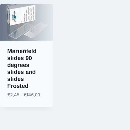
Marienfeld
n
slides 90
degrees
slides and
slides
Frosted
Prijsklasse:
€
2,45
-
€
146,00
€2,45€2,96
tot
€146,00€176,66