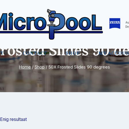
rosted Slides 90 d
UT
CONTACT
SHOP
MY ACCOU
Home
/
Shop
/
50X Frosted Slides 90 degrees
Enig resultaat