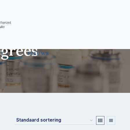
egrees
NT
NIEUWS