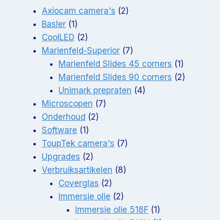
2
Axiocam camera's
2
1
producten
Basler
1
product
2
CoolLED
2
producten
7
Marienfeld-Superior
7
producten
1
Marienfeld Slides 45 corners
1
product
2
Marienfeld Slides 90 corners
2
4
producte
Unimark prepraten
4
7
producten
Microscopen
7
2
producten
Onderhoud
2
1
producten
Software
1
product
7
ToupTek camera's
7
2
producten
Upgrades
2
producten
8
Verbruiksartikelen
8
2
producten
Coverglas
2
producten
2
Immersie olie
2
producten
1
Immersie olie 518F
1