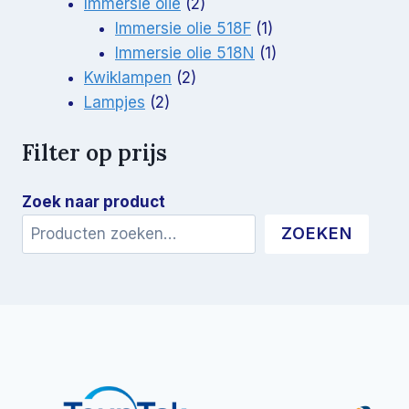
producten
2
Immersie olie
2
producten
1
Immersie olie 518F
1
product
1
Immersie olie 518N
1
2
product
Kwiklampen
2
2
producten
Lampjes
2
producten
Filter op prijs
Zoek naar product
ZOEKEN