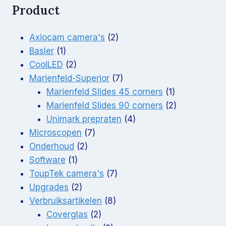
Product
2
Axiocam camera's
2
1
producten
Basler
1
product
2
CoolLED
2
producten
7
Marienfeld-Superior
7
producten
1
Marienfeld Slides 45 corners
1
product
2
Marienfeld Slides 90 corners
2
4
producten
Unimark prepraten
4
7
producten
Microscopen
7
2
producten
Onderhoud
2
1
producten
Software
1
product
7
ToupTek camera's
7
2
producten
Upgrades
2
producten
8
Verbruiksartikelen
8
2
producten
Coverglas
2