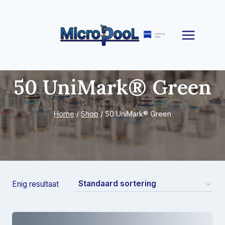
Doorgaan
naar
inhoud
50 UniMark® Green
Home
/
Shop
/
50 UniMark® Green
Enig resultaat